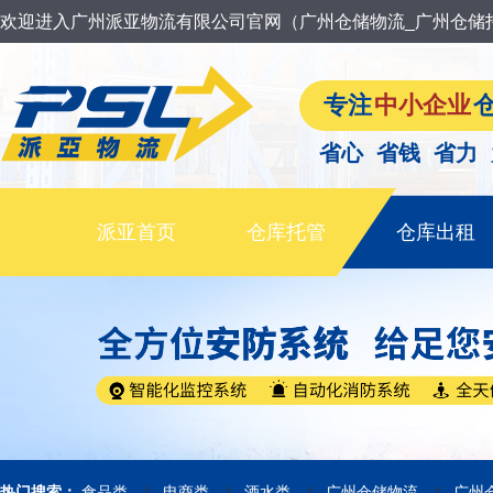
欢迎进入广州派亚物流有限公司官网（广州仓储物流_广州仓储
专注
中小企业
省心 省钱 省力
派亚首页
仓库托管
仓库出租
|
|
|
|
热门搜索：
食品类
电商类
酒水类
广州仓储物流
广州