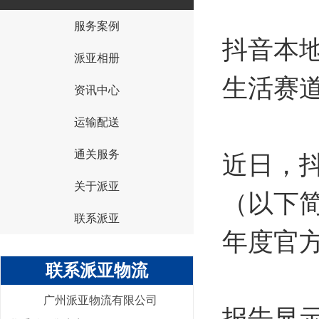
服务案例
{I('company_id')}
抖音本
派亚相册
生活赛道
资讯中心
运输配送
通关服务
近日，抖
关于派亚
（以下简
联系派亚
年度官方
联系派亚物流
广州派亚物流有限公司
报告显