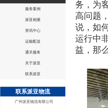
务，为
服务案例
{I('company_id')}
高问题
派亚相册
说，如
资讯中心
运行中
运输配送
益，那
通关服务
关于派亚
联系派亚
联系派亚物流
广州派亚物流有限公司