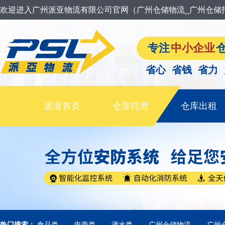
欢迎进入广州派亚物流有限公司官网（广州仓储物流_广州仓储
专注
中小企业
省心 省钱 省力
派亚首页
仓库托管
仓库出租
|
|
|
|
热门搜索：
食品类
电商类
酒水类
广州仓储物流
广州