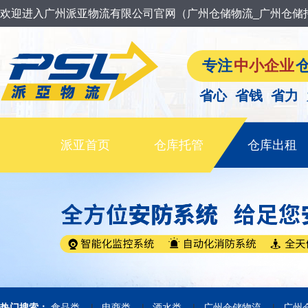
欢迎进入广州派亚物流有限公司官网（广州仓储物流_广州仓储
专注
中小企业
省心 省钱 省力
派亚首页
仓库托管
仓库出租
|
|
|
|
热门搜索：
食品类
电商类
酒水类
广州仓储物流
广州