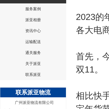
服务案例
{I('company_id')}
2023
派亚相册
各大电商
资讯中心
运输配送
通关服务
首先，
关于派亚
双11。
联系派亚
联系派亚物流
相比快
广州派亚物流有限公司
宝年货