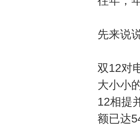
往年，
先来说说
双12对
大小小
12相提
额已达5