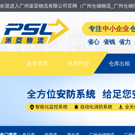
欢迎进入广州派亚物流有限公司官网（广州仓储物流_广州仓储
专注
中小企业
省心 省钱 省力
派亚首页
仓库托管
仓库出租
|
|
|
|
热门搜索：
食品类
电商类
酒水类
广州仓储物流
广州