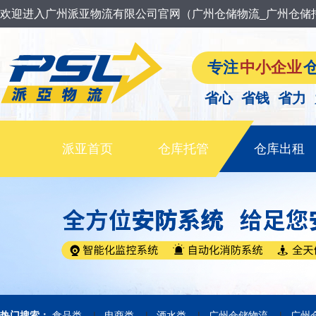
欢迎进入广州派亚物流有限公司官网（广州仓储物流_广州仓储
专注
中小企业
省心 省钱 省力
派亚首页
仓库托管
仓库出租
|
|
|
|
热门搜索：
食品类
电商类
酒水类
广州仓储物流
广州