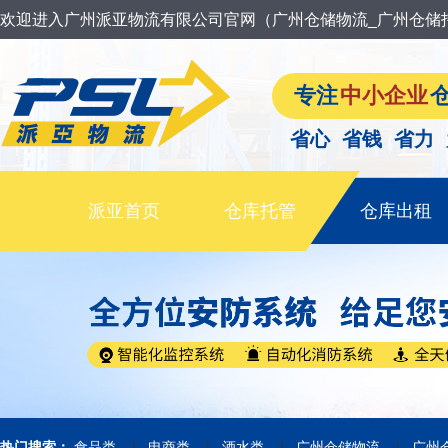
欢迎进入广州派亚物流有限公司官网（广州仓储物流_广州仓储
专注
中小企业
省心 省钱 省力
派亚首页
仓库托管
仓库出租
|
|
|
|
热门搜索：
食品类
电商类
酒水类
广州仓储物流
广州