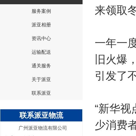
来领取
服务案例
{I('company_id')}
派亚相册
资讯中心
一年一度
运输配送
旧火爆
通关服务
引发了
关于派亚
联系派亚
“新华视
联系派亚物流
少消费
广州派亚物流有限公司