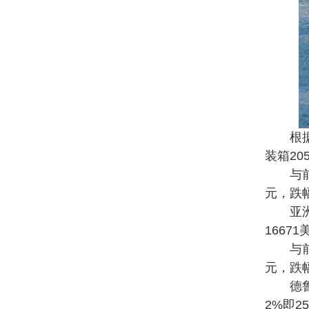
根据全
装箱20
与前一期
元，跌幅
亚洲至
1667
与前一期
元，跌幅
德鲁里
2%即2