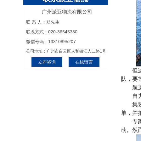
广州派亚物流有限公司
联 系 人：郑先生
联系方式：020-36545380
微信号码：13310895207
公司地址：广州市白云区人和镇江人二路1号
立即咨询
在线留言
但这种
队，要
航运业
自去年
集装箱
单，并
专家分
动。然