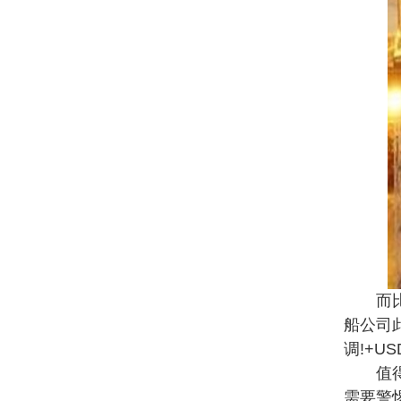
而比较
船公司
调!+US
值得注
需要警惕