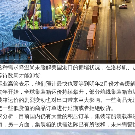
需求降温尚未缓解美国港口的拥堵状况，在洛杉矶、加
等待数周才能卸货。
高管表示，他们预计最快也要等到明年2月份才会缓
开始，全球集装箱运价持续攀升，部分航线集装箱市场
运价的剧烈变动也对出口带来巨大影响。一些商品无法
把一些低货值的商品订单进行延期或者拒绝收货。
析，目前国内仍有大量的积压订单，集装箱船装载率还
而，另一方面，集装箱的供需边际已有所缓和，未来需警