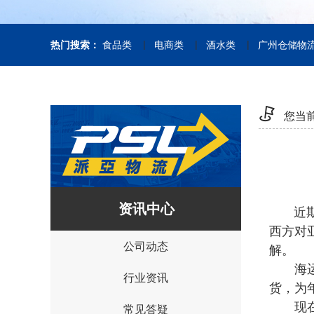
|
|
|
热门搜索：
食品类
电商类
酒水类
广州仓储物
您当
资讯中心
近期，
西方对
公司动态
解。
海运费
行业资讯
货，为
现在，
常见答疑