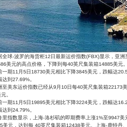
球-波罗的海货柜12日最新运价指数(FBX)显示，亚洲
586美元的高点价格，下降到每40英尺集装箱14885美元
11月5日18730美元相比下降3845美元，跌幅达20.
达到27.69%。
美东运价指数已经从9月10日每40英尺集装箱22173
1美元。
11月5日19895美元相比下降3224美元，跌幅达16.
达到24.79%。
指数显示，上海-洛杉矶的即期费率上涨1%至9947美元
55美元，达到每 40英尺集装箱12438美元。上海-鹿