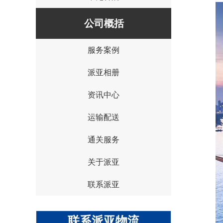
公司概括
服务案例
{I('company_id')}
派亚相册
资讯中心
运输配送
通关服务
关于派亚
联系派亚
联系派亚物流