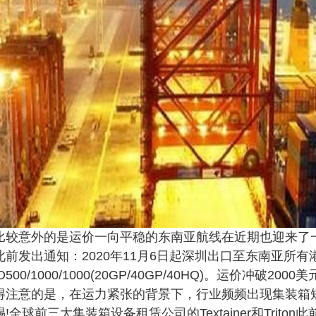
意外的是运价一向平稳的东南亚航线在近期也迎来了一次
此前发出通知：2020年11月6日起深圳出口至东南亚所有
D500/1000/1000(20GP/40GP/40HQ)。运价冲破2000
意的是，在运力紧张的背景下，行业频频出现集装箱短
!全球前三大集装箱设备租赁公司的Textainer和Trit