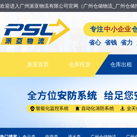
欢迎进入广州派亚物流有限公司官网（广州仓储物流_广州仓储
专注
中小企业
省心 省钱 省力
派亚首页
仓库托管
仓库出租
|
|
|
|
热门搜索：
食品类
电商类
酒水类
广州仓储物流
广州